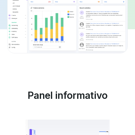
jo
Panel informativo
Á